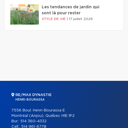
Les tendances de jardin qui
sont là pour rester
STYLE DE VIE
|
17 juillet 2026
RE/MAX DYNASTIE
HENRI-BOURASSA
7556 Boul. Henri-Bourassa E
Montréal (Anjou), Québec H1E 1P2
Bur.:
514 360-4332
Cell.:
514 961-6778