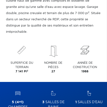
cuisine haut de gamme avec comptoirs et dosseret de
granite ainsi qu'une salle d'eau avec espace lavage. Garage
double, piscine creusée et terrain de plus de 7 000 pi². Située
dans un secteur recherché de RDP, cette propriété se
distingue par la qualité de ses matériaux et son entretien
irréprochable.
SUPERFICIE DU
NOMBRE DE
ANNÉE DE
TERRAIN
PIÈCES
CONSTRUCTION
2
7 141 PI
27
1988
5 (4+1)
3
SALLES DE
1
SALLES D'EAU